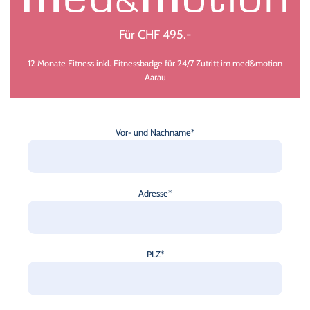
Für CHF 495.-
12 Monate Fitness inkl. Fitnessbadge für 24/7 Zutritt im med&motion
Aarau
Vor- und Nachname*
Adresse*
PLZ*