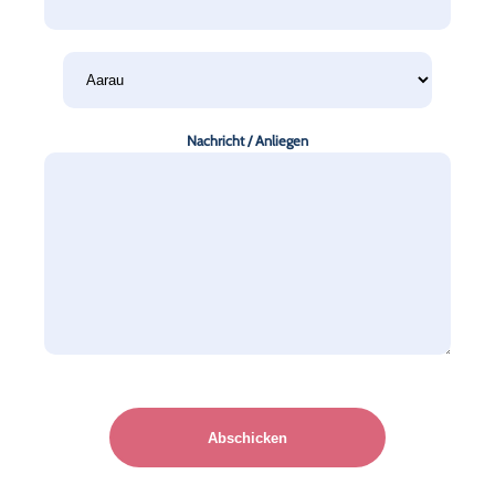
Nachricht / Anliegen
Please
leave
this
field
empty.